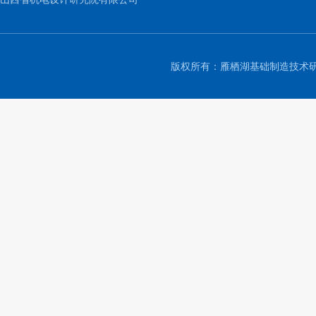
版权所有：雁栖湖基础制造技术研