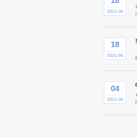
18
2021-06
18
2021-06
04
2021-06