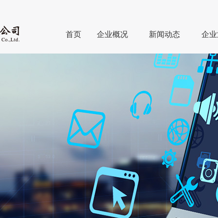
首页
企业概况
新闻动态
企业
企业简介
企业活动
组织架
管理团队
国资动态
荣誉资
业务接洽
业务动态
联系我