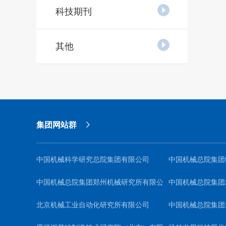
科技期刊
其他
集团网站群
中国机械科学研究总院集团有限公司
中国机械总院集团
中国机械总院集团郑州机械研究所有限公
司
中国机械总院集团
司
北京机械工业自动化研究所有限公司
公司
中国机械总院集团