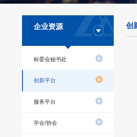
创
企业资源
标委会秘书处
创新平台
服务平台
学会/协会