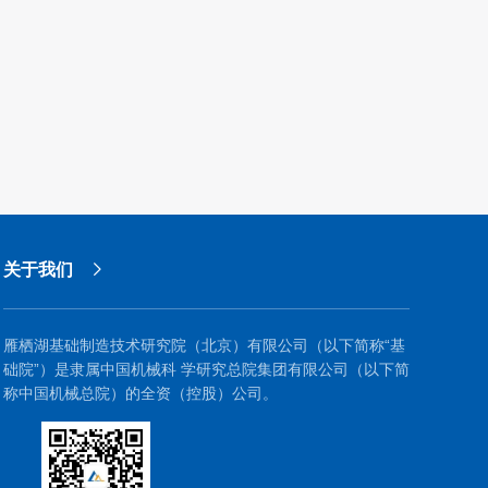
关于我们
雁栖湖基础制造技术研究院（北京）有限公司（以下简称“基
础院”）是隶属中国机械科 学研究总院集团有限公司（以下简
称中国机械总院）的全资（控股）公司。