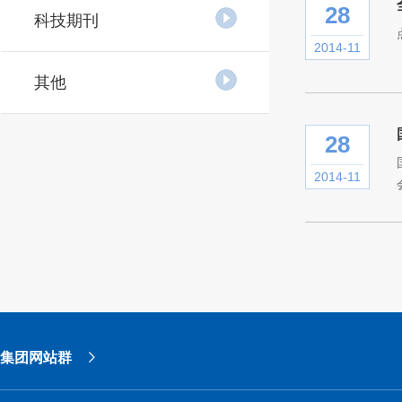
28
科技期刊
2014-11
其他
28
2014-11
集团网站群