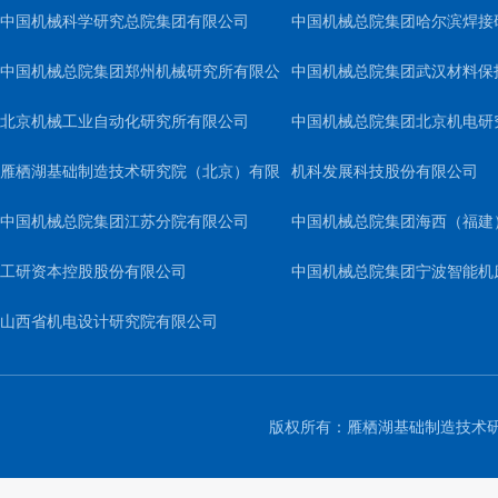
中国机械科学研究总院集团有限公司
中国机械总院集团哈尔滨焊接
中国机械总院集团郑州机械研究所有限公
司
中国机械总院集团武汉材料保
司
北京机械工业自动化研究所有限公司
公司
中国机械总院集团北京机电研
雁栖湖基础制造技术研究院（北京）有限
机科发展科技股份有限公司
公司
中国机械总院集团江苏分院有限公司
中国机械总院集团海西（福建
工研资本控股股份有限公司
司
中国机械总院集团宁波智能机
山西省机电设计研究院有限公司
公司
版权所有：雁栖湖基础制造技术研