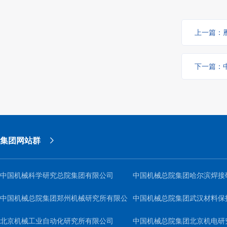
上一篇：
下一篇：
集团网站群
中国机械科学研究总院集团有限公司
中国机械总院集团哈尔滨焊接
中国机械总院集团郑州机械研究所有限公
司
中国机械总院集团武汉材料保
司
北京机械工业自动化研究所有限公司
公司
中国机械总院集团北京机电研