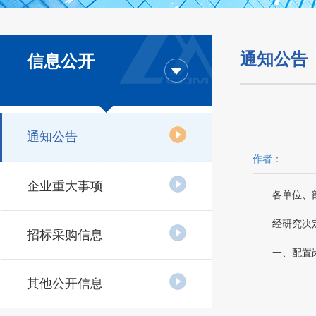
通知公告
信息公开
通知公告
作者：
企业重大事项
各单位、
经研究决
招标采购信息
一、配置
其他公开信息