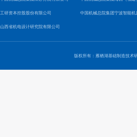
工研资本控股股份有限公司
司
中国机械总院集团宁波智能机
山西省机电设计研究院有限公司
公司
版权所有：雁栖湖基础制造技术研