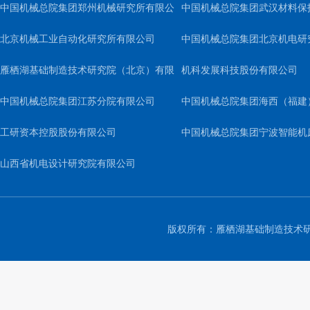
中国机械总院集团郑州机械研究所有限公
司
中国机械总院集团武汉材料保
司
北京机械工业自动化研究所有限公司
公司
中国机械总院集团北京机电研
雁栖湖基础制造技术研究院（北京）有限
机科发展科技股份有限公司
公司
中国机械总院集团江苏分院有限公司
中国机械总院集团海西（福建
工研资本控股股份有限公司
司
中国机械总院集团宁波智能机
山西省机电设计研究院有限公司
公司
版权所有：雁栖湖基础制造技术研