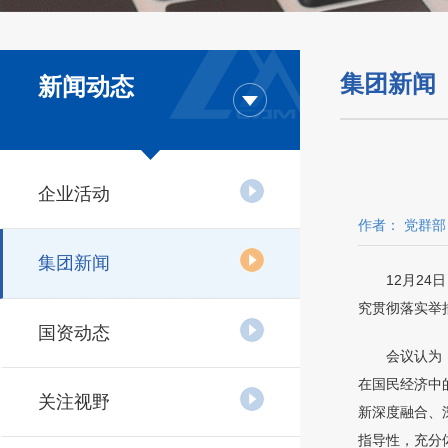
集团新闻
新闻动态
企业活动
作者： 党群部
集团新闻
12月2
究贯彻落实举
国资动态
会议认为
在国民经济中
关注视野
新深度融合、
指导性，充分