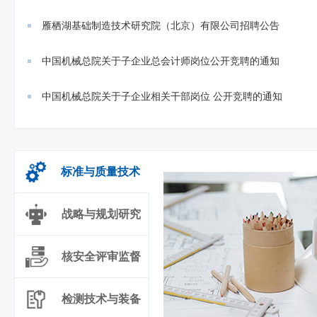
雁栖湖基础制造技术研究院（北京）有限公司招聘公告
中国机械总院关于子企业总会计师岗位公开竞聘的通知
中国机械总院关于子企业相关干部岗位 公开竞聘的通知
标准与质量技术
战略与规划研究
核安全评审监督
检测技术与装备