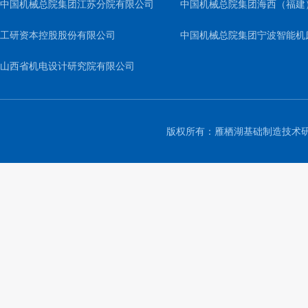
公司
中国机械总院集团江苏分院有限公司
中国机械总院集团海西（福建
工研资本控股股份有限公司
司
中国机械总院集团宁波智能机
山西省机电设计研究院有限公司
公司
版权所有：雁栖湖基础制造技术研