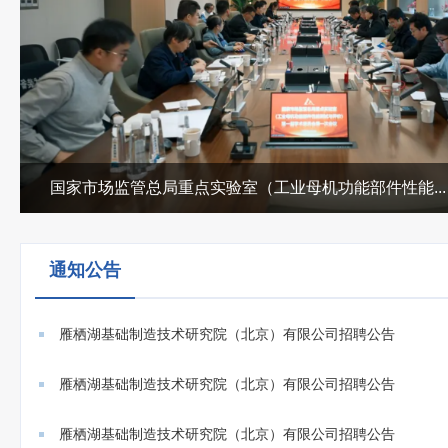
国家市场监管总局重点实验室（工业母机功能部件性能...
通知公告
雁栖湖基础制造技术研究院（北京）有限公司招聘公告
雁栖湖基础制造技术研究院（北京）有限公司招聘公告
雁栖湖基础制造技术研究院（北京）有限公司招聘公告