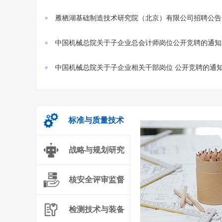
雁栖湖基础制造技术研究院（北京）有限公司招聘公告
中国机械总院关于子企业总会计师岗位公开竞聘的通知
中国机械总院关于子企业相关干部岗位 公开竞聘的通
标准与质量技术
战略与规划研究
核安全评审监督
检测技术与装备