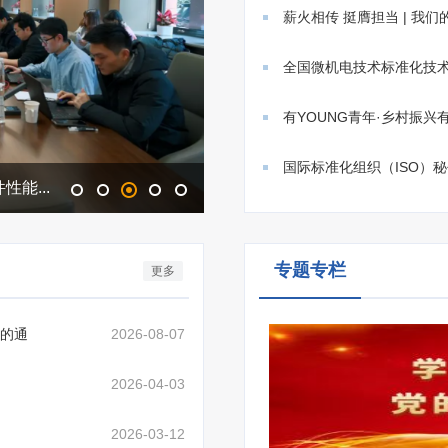
开
薪火相传 挺膺担当 | 我们的“
全国微机电技术标准化技术
2026年...
有YOUNG青年·乡村振兴有我
国际标准化组织（ISO）
能...
基础院召开2025年工作总结会、
机械总院
专题专栏
更多
”的通
2026-08-07
2026-04-03
2026-03-12