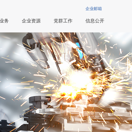
企业邮箱
业务
企业资源
党群工作
信息公开
构
标准与质量技术
集团新闻
通知公告
标委会秘书处
战略与规划研究
党建工作
企业重大事项
创新平台
工会工作
质
核安全评审监督
关注视野
招标采购信息
服务平台
检测技术与装备
青年工作
其他公开信息
学会/协会
们
通用零部件检测
专题专栏
科技期刊
国内外贸易业务
其他