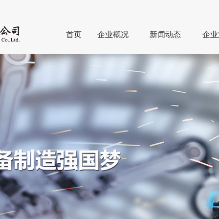
首页
企业概况
新闻动态
企业
企业简介
企业活动
组织架
管理团队
国资动态
荣誉资
业务接洽
业务动态
联系我