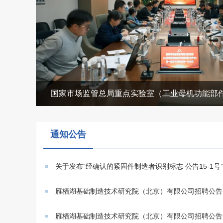
国家市场监管总局重点实验室（工业母机功能部件性
通知公告
关于发布“经确认的紧固件制造者识别标志 公告15-1号
知
雁栖湖基础制造技术研究院（北京）有限公司招聘公告
雁栖湖基础制造技术研究院（北京）有限公司招聘公告