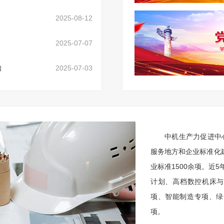
2025-08-12
2025-07-07
知
2025-07-03
中机生产力促进中
服务地方和企业标准化建
业标准1500余项。近
计划、高档数控机床与
项、智能制造专项、绿
项。