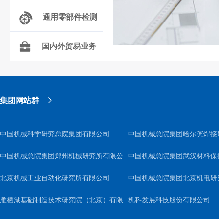
通用零部件检测
国内外贸易业务
集团网站群
中国机械科学研究总院集团有限公司
中国机械总院集团哈尔滨焊接
中国机械总院集团郑州机械研究所有限公
司
中国机械总院集团武汉材料保
司
北京机械工业自动化研究所有限公司
公司
中国机械总院集团北京机电研
雁栖湖基础制造技术研究院（北京）有限
机科发展科技股份有限公司