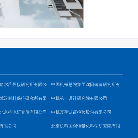
哈尔滨焊接研究所有限公
中国机械总院集团沈阳铸造研究所有
武汉材料保护研究所有限
限公司
中机第一设计研究院有限公司
北京机电研究所有限公司
中机寰宇认证检验股份有限公司
有限公司
北京机科国创轻量化科学研究院有限