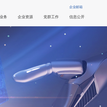
企业邮箱
业务
企业资源
党群工作
信息公开
构
标准与质量技术
集团新闻
通知公告
标委会秘书处
战略与规划研究
党建工作
企业重大事项
创新平台
工会工作
质
核安全评审监督
关注视野
招标采购信息
服务平台
检测技术与装备
青年工作
其他公开信息
学会/协会
们
通用零部件检测
专题专栏
科技期刊
国内外贸易业务
其他