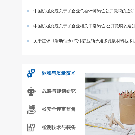
中国机械总院关于子企业总会计师岗位公开竞聘的通知
中国机械总院关于子企业相关干部岗位 公开竞聘的通
关于征求《滑动轴承+气体静压轴承用多孔质材料技术
范》等2项...
标准与质量技术
战略与规划研究
核安全评审监督
检测技术与装备