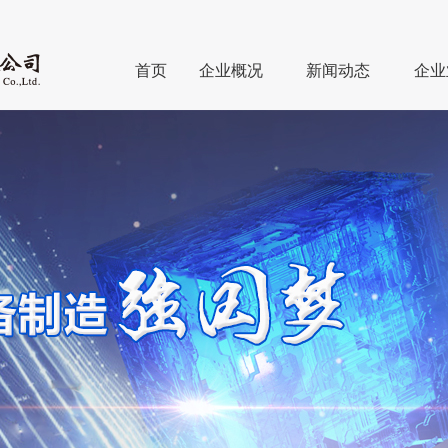
首页
企业概况
新闻动态
企业
企业简介
企业活动
组织架
管理团队
国资动态
荣誉资
业务接洽
业务动态
联系我