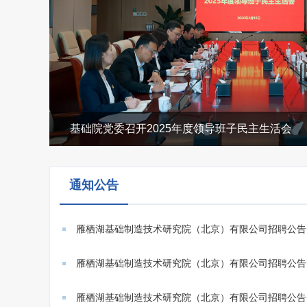
基础院党委召开2025年度领导班子民主生活会
通知公告
雁栖湖基础制造技术研究院（北京）有限公司招聘公告
雁栖湖基础制造技术研究院（北京）有限公司招聘公告
雁栖湖基础制造技术研究院（北京）有限公司招聘公告