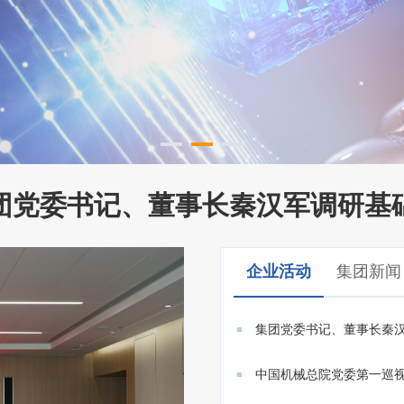
团党委书记、董事长秦汉军调研基
企业活动
集团新闻
集团党委书记、董事长秦
中国机械总院党委第一巡