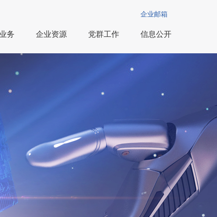
企业邮箱
业务
企业资源
党群工作
信息公开
构
标准与质量技术
集团新闻
通知公告
标委会秘书处
战略与规划研究
党建工作
企业重大事项
创新平台
工会工作
质
核安全评审监督
关注视野
招标采购信息
服务平台
检测技术与装备
青年工作
其他公开信息
学会/协会
们
通用零部件检测
专题专栏
科技期刊
国内外贸易业务
其他