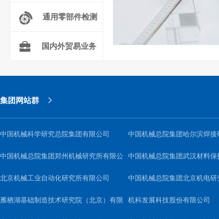
通用零部件检测
国内外贸易业务
集团网站群
中国机械科学研究总院集团有限公司
中国机械总院集团哈尔滨焊接
中国机械总院集团郑州机械研究所有限公
司
中国机械总院集团武汉材料保
司
北京机械工业自动化研究所有限公司
公司
中国机械总院集团北京机电研
雁栖湖基础制造技术研究院（北京）有限
机科发展科技股份有限公司