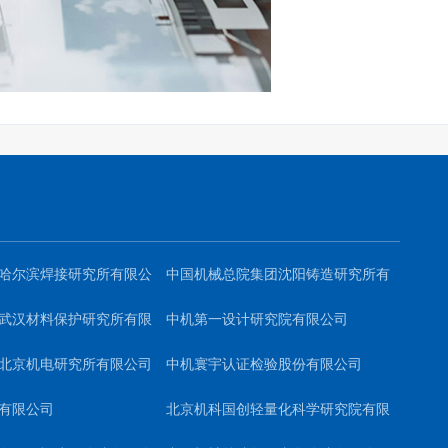
哈尔滨焊接研究所有限公
中国机械总院集团沈阳铸造研究所有
武汉材料保护研究所有限
限公司
中机第一设计研究院有限公司
北京机电研究所有限公司
中机寰宇认证检验股份有限公司
有限公司
北京机科国创轻量化科学研究院有限