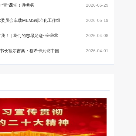
青”课堂！🤩🤩🤩
2026-05-29
委员会车载MEMS标准化工作组
2026-05-19
！ | 我们的志愿足迹~🤩🤩🤩
2026-04-08
秘书长塞尔吉奥・穆希卡到访中国
2026-04-01
党委工作会暨2026年工...
孟祥宇到基