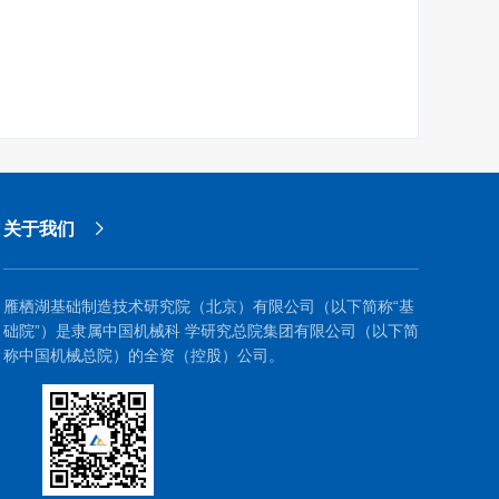
关于我们
雁栖湖基础制造技术研究院（北京）有限公司（以下简称“基
础院”）是隶属中国机械科 学研究总院集团有限公司（以下简
称中国机械总院）的全资（控股）公司。