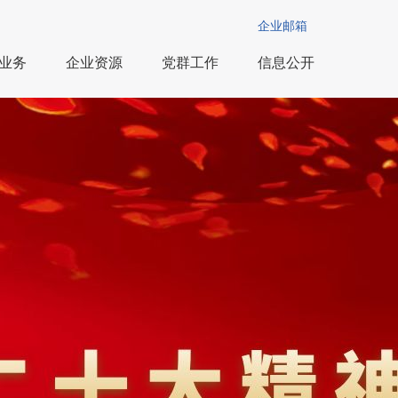
企业邮箱
业务
企业资源
党群工作
信息公开
构
标准与质量技术
集团新闻
通知公告
标委会秘书处
战略与规划研究
党建工作
企业重大事项
创新平台
工会工作
质
核安全评审监督
关注视野
招标采购信息
服务平台
检测技术与装备
青年工作
其他公开信息
学会/协会
们
通用零部件检测
专题专栏
科技期刊
国内外贸易业务
其他