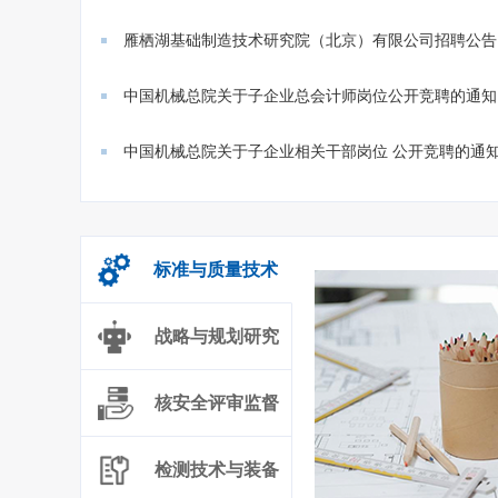
雁栖湖基础制造技术研究院（北京）有限公司招聘公告
中国机械总院关于子企业总会计师岗位公开竞聘的通知
中国机械总院关于子企业相关干部岗位 公开竞聘的通
标准与质量技术
战略与规划研究
核安全评审监督
检测技术与装备