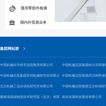
通用零部件检测
国内外贸易业务
集团网站群
中国机械科学研究总院集团有限公司
中国机械总院集团哈尔滨焊接
中国机械总院集团郑州机械研究所有限公
司
中国机械总院集团武汉材料保
司
北京机械工业自动化研究所有限公司
公司
中国机械总院集团北京机电研
雁栖湖基础制造技术研究院（北京）有限
机科发展科技股份有限公司