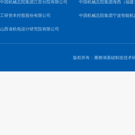
公司
中国机械总院集团江苏分院有限公司
中国机械总院集团海西（福建
工研资本控股股份有限公司
司
中国机械总院集团宁波智能机
山西省机电设计研究院有限公司
公司
版权所有：雁栖湖基础制造技术研