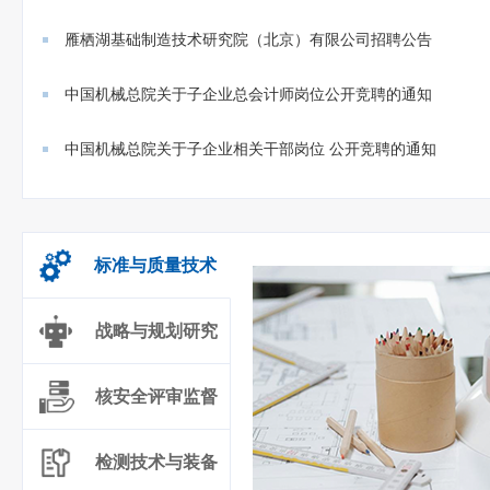
雁栖湖基础制造技术研究院（北京）有限公司招聘公告
中国机械总院关于子企业总会计师岗位公开竞聘的通知
中国机械总院关于子企业相关干部岗位 公开竞聘的通知
标准与质量技术
战略与规划研究
核安全评审监督
检测技术与装备