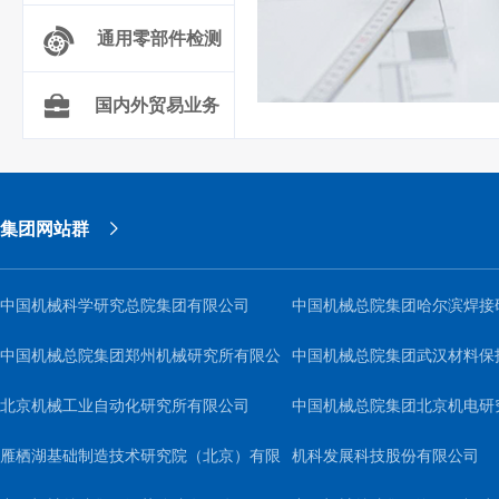
通用零部件检测
国内外贸易业务
集团网站群
中国机械科学研究总院集团有限公司
中国机械总院集团哈尔滨焊接
中国机械总院集团郑州机械研究所有限公
司
中国机械总院集团武汉材料保
司
北京机械工业自动化研究所有限公司
公司
中国机械总院集团北京机电研
雁栖湖基础制造技术研究院（北京）有限
机科发展科技股份有限公司