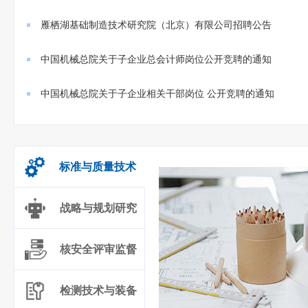
雁栖湖基础制造技术研究院（北京）有限公司招聘公告
中国机械总院关于子企业总会计师岗位公开竞聘的通知
中国机械总院关于子企业相关干部岗位 公开竞聘的通知
标准与质量技术
战略与规划研究
核安全评审监督
检测技术与装备