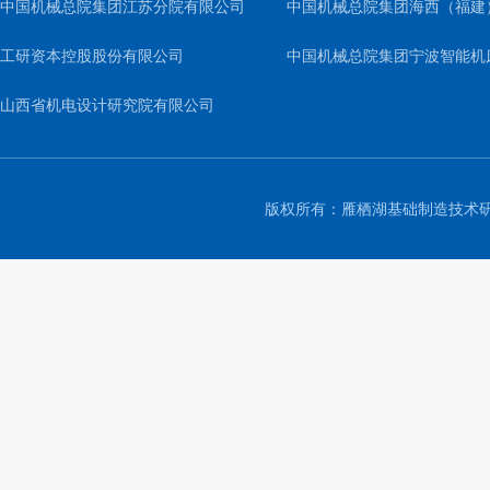
公司
中国机械总院集团江苏分院有限公司
中国机械总院集团海西（福建
工研资本控股股份有限公司
司
中国机械总院集团宁波智能机
山西省机电设计研究院有限公司
公司
版权所有：雁栖湖基础制造技术研