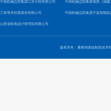
公司
中国机械总院集团江苏分院有限公司
中国机械总院集团海西（福建
工研资本控股股份有限公司
司
中国机械总院集团宁波智能机
山西省机电设计研究院有限公司
公司
版权所有：雁栖湖基础制造技术研