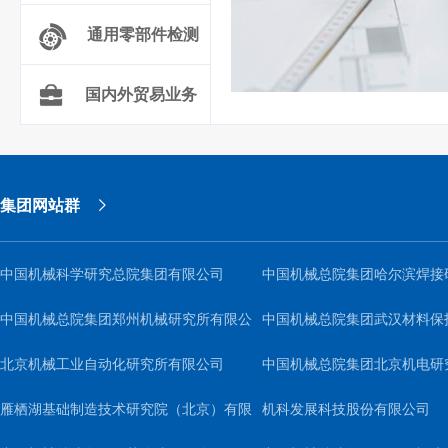
通用零部件检测
国内外贸易业务
集团网站群
中国机械科学研究总院集团有限公司
中国机械总院集团哈尔滨焊接
中国机械总院集团郑州机械研究所有限公
司
中国机械总院集团武汉材料保
司
北京机械工业自动化研究所有限公司
公司
中国机械总院集团北京机电研
雁栖湖基础制造技术研究院（北京）有限
机科发展科技股份有限公司