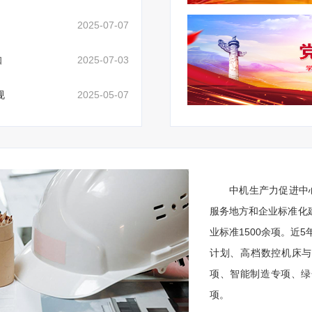
2025-07-07
知
2025-07-03
规
2025-05-07
中机生产力促进中
服务地方和企业标准化建
业标准1500余项。近
计划、高档数控机床与
项、智能制造专项、绿
项。