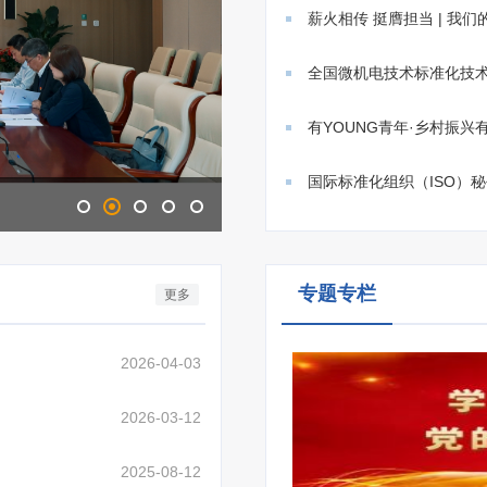
开
薪火相传 挺膺担当 | 我们的“
全国微机电技术标准化技术
2026年...
有YOUNG青年·乡村振兴有我
国际标准化组织（ISO）
国家市场监管总局重点实验室（工业母机功能部件性能...
机械总院
专题专栏
更多
2026-04-03
2026-03-12
2025-08-12