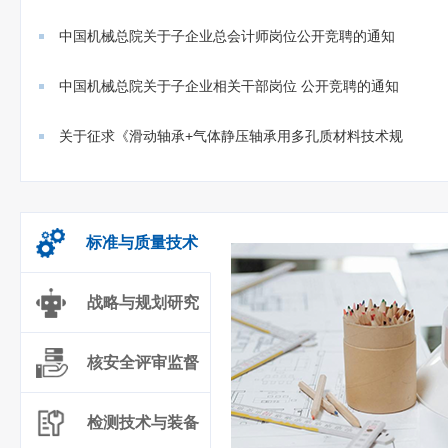
中国机械总院关于子企业总会计师岗位公开竞聘的通知
中国机械总院关于子企业相关干部岗位 公开竞聘的通知
关于征求《滑动轴承+气体静压轴承用多孔质材料技术规
范》等2项...
标准与质量技术
战略与规划研究
核安全评审监督
检测技术与装备