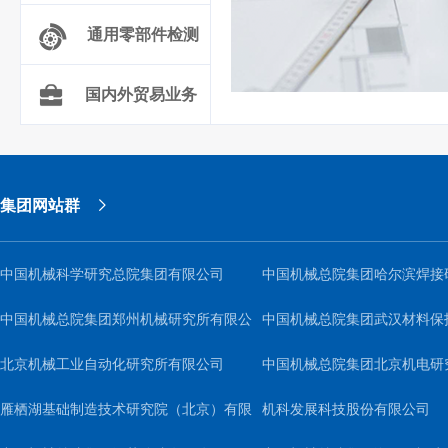
通用零部件检测
国内外贸易业务
集团网站群
中国机械科学研究总院集团有限公司
中国机械总院集团哈尔滨焊接
中国机械总院集团郑州机械研究所有限公
司
中国机械总院集团武汉材料保
司
北京机械工业自动化研究所有限公司
公司
中国机械总院集团北京机电研
雁栖湖基础制造技术研究院（北京）有限
机科发展科技股份有限公司