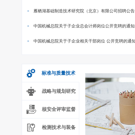
雁栖湖基础制造技术研究院（北京）有限公司招聘公告
中国机械总院关于子企业总会计师岗位公开竞聘的通知
中国机械总院关于子企业相关干部岗位 公开竞聘的通
标准与质量技术
战略与规划研究
核安全评审监督
检测技术与装备