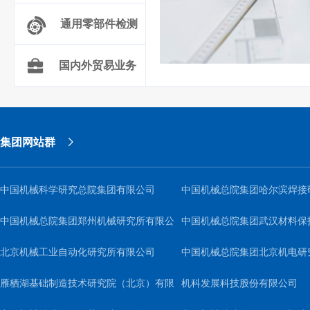
通用零部件检测
国内外贸易业务
集团网站群
中国机械科学研究总院集团有限公司
中国机械总院集团哈尔滨焊接
中国机械总院集团郑州机械研究所有限公
司
中国机械总院集团武汉材料保
司
北京机械工业自动化研究所有限公司
公司
中国机械总院集团北京机电研
雁栖湖基础制造技术研究院（北京）有限
机科发展科技股份有限公司