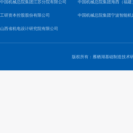
公司
中国机械总院集团江苏分院有限公司
中国机械总院集团海西（福建
工研资本控股股份有限公司
司
中国机械总院集团宁波智能机
山西省机电设计研究院有限公司
公司
版权所有：雁栖湖基础制造技术研