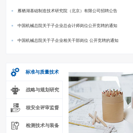
雁栖湖基础制造技术研究院（北京）有限公司招聘公告
中国机械总院关于子企业总会计师岗位公开竞聘的通知
中国机械总院关于子企业相关干部岗位 公开竞聘的通知
标准与质量技术
战略与规划研究
核安全评审监督
检测技术与装备