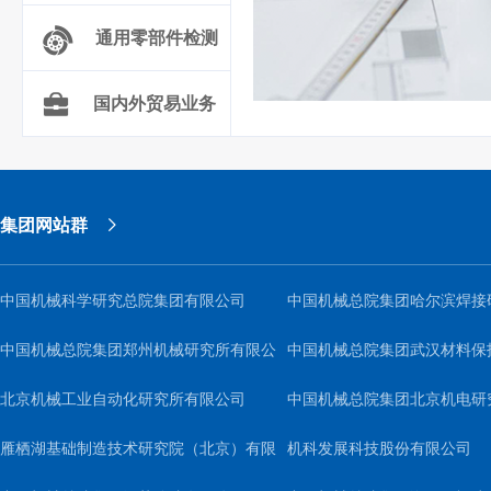
通用零部件检测
国内外贸易业务
集团网站群
中国机械科学研究总院集团有限公司
中国机械总院集团哈尔滨焊接
中国机械总院集团郑州机械研究所有限公
司
中国机械总院集团武汉材料保
司
北京机械工业自动化研究所有限公司
公司
中国机械总院集团北京机电研
雁栖湖基础制造技术研究院（北京）有限
机科发展科技股份有限公司